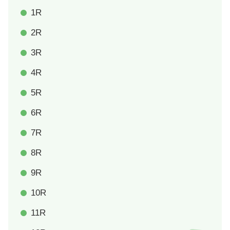
1R
2R
3R
4R
5R
6R
7R
8R
9R
10R
11R