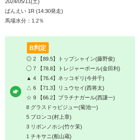
2024/05/11(土)
ばんえい 1R (14:30発走)
馬場水分：1.2％
B判定
◎ 2 【89.5】トップシャイン(藤野俊)
◯ 7 【78.8】トレジャーボール(金田利)
▲ 4 【76.4】ネッコギリ(今井千)
△ 6 【71.3】リュウセイ(西将太)
☆ 9 【66.2】プラチナガール(西謙一)
8 グラスドゥビジュー(菊池一)
5 ブロンコ(村上章)
3 リボンノホシ(竹ケ茉)
1 チキサニ(船山蔵)