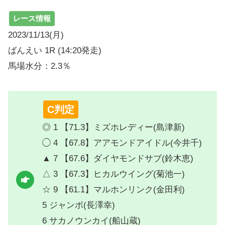
レース情報
2023/11/13(月)
ばんえい 1R (14:20発走)
馬場水分：2.3％
C判定
◎ 1 【71.3】ミズホレディー(島津新)
◯ 4 【67.8】アアモンドアイドル(今井千)
▲ 7 【67.6】ダイヤモンドサブ(鈴木恵)
△ 3 【67.3】ヒカルウイング(菊池一)
☆ 9 【61.1】マルホンリンク(金田利)
5 ジャンボ(長澤幸)
6 サカノウンカイ(船山蔵)