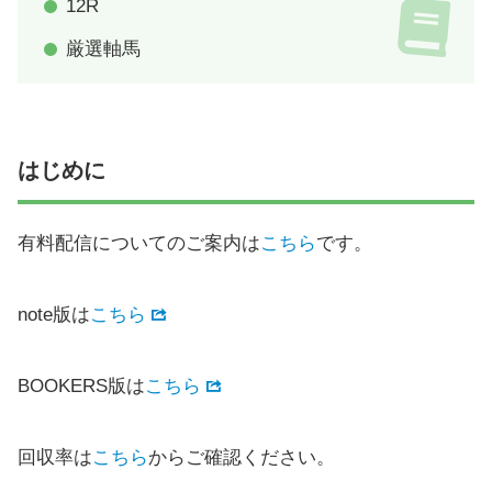
12R
厳選軸馬
はじめに
有料配信についてのご案内は
こちら
です。
note版は
こちら
BOOKERS版は
こちら
回収率は
こちら
からご確認ください。