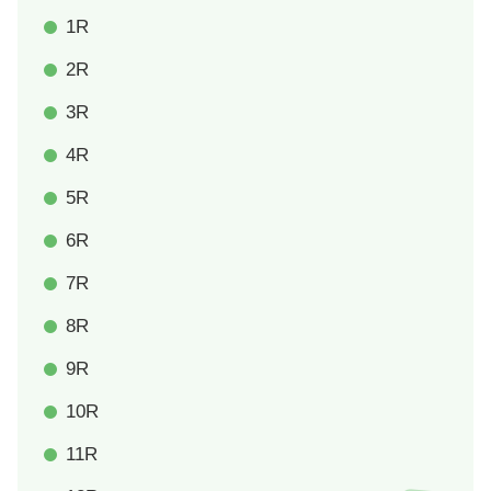
1R
2R
3R
4R
5R
6R
7R
8R
9R
10R
11R