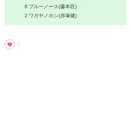
8 ブルーノース(藤本匠)
2 ワガヤノホシ(赤塚健)
0
スポンサーリンク