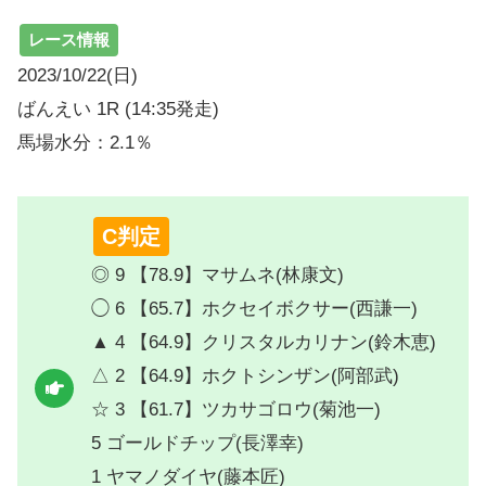
レース情報
2023/10/22(日)
ばんえい 1R (14:35発走)
馬場水分：2.1％
C判定
◎ 9 【78.9】マサムネ(林康文)
◯ 6 【65.7】ホクセイボクサー(西謙一)
▲ 4 【64.9】クリスタルカリナン(鈴木恵)
△ 2 【64.9】ホクトシンザン(阿部武)
☆ 3 【61.7】ツカサゴロウ(菊池一)
5 ゴールドチップ(長澤幸)
1 ヤマノダイヤ(藤本匠)