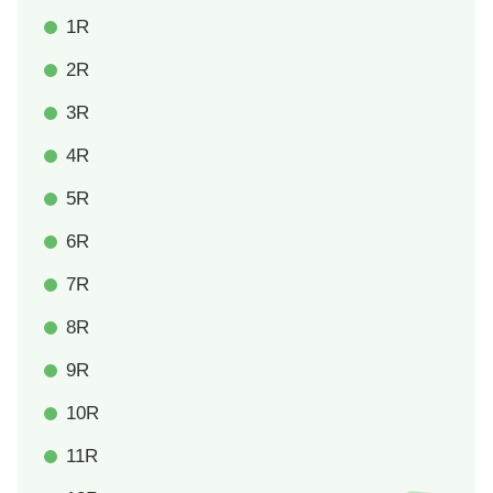
1R
2R
3R
4R
5R
6R
7R
8R
9R
10R
11R