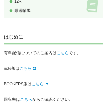
12R
厳選軸馬
はじめに
有料配信についてのご案内は
こちら
です。
note版は
こちら
BOOKERS版は
こちら
回収率は
こちら
からご確認ください。