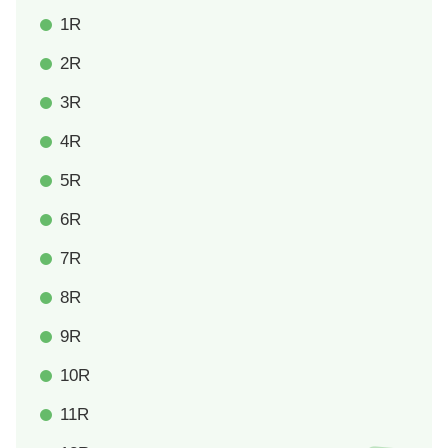
1R
2R
3R
4R
5R
6R
7R
8R
9R
10R
11R