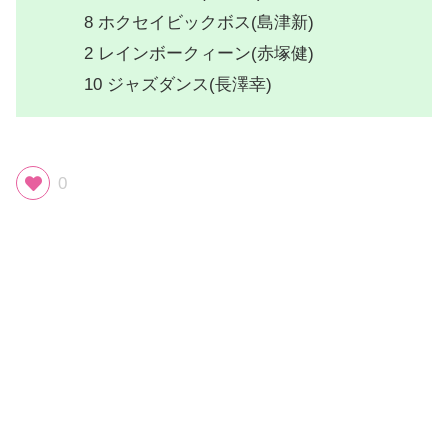
8 ホクセイビックボス(島津新)
2 レインボークィーン(赤塚健)
10 ジャズダンス(長澤幸)
0
スポンサーリンク