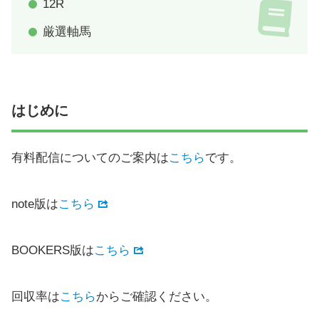
12R
厳選軸馬
はじめに
有料配信についてのご案内は
こちら
です。
note版は
こちら
BOOKERS版は
こちら
回収率は
こちら
からご確認ください。