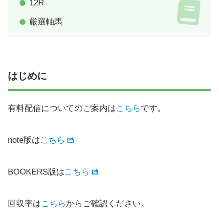
12R
厳選軸馬
はじめに
有料配信についてのご案内は
こちら
です。
note版は
こちら
BOOKERS版は
こちら
回収率は
こちら
からご確認ください。