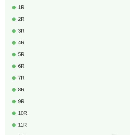
1R
2R
3R
4R
5R
6R
7R
8R
9R
10R
11R