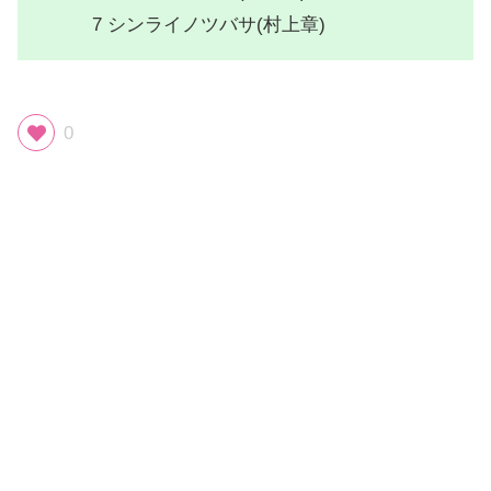
7 シンライノツバサ(村上章)
0
スポンサーリンク