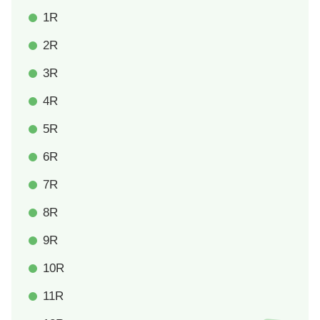
1R
2R
3R
4R
5R
6R
7R
8R
9R
10R
11R