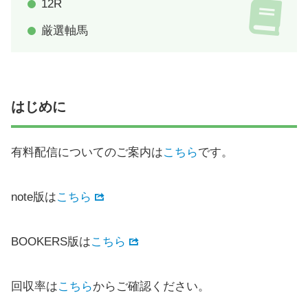
12R
厳選軸馬
はじめに
有料配信についてのご案内は
こちら
です。
note版は
こちら
BOOKERS版は
こちら
回収率は
こちら
からご確認ください。