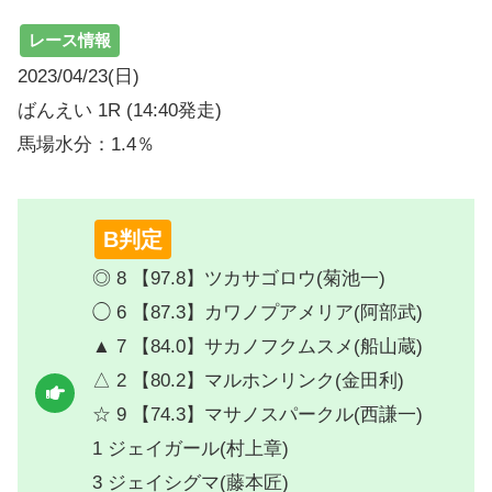
レース情報
2023/04/23(日)
ばんえい 1R (14:40発走)
馬場水分：1.4％
B判定
◎ 8 【97.8】ツカサゴロウ(菊池一)
◯ 6 【87.3】カワノプアメリア(阿部武)
▲ 7 【84.0】サカノフクムスメ(船山蔵)
△ 2 【80.2】マルホンリンク(金田利)
☆ 9 【74.3】マサノスパークル(西謙一)
1 ジェイガール(村上章)
3 ジェイシグマ(藤本匠)