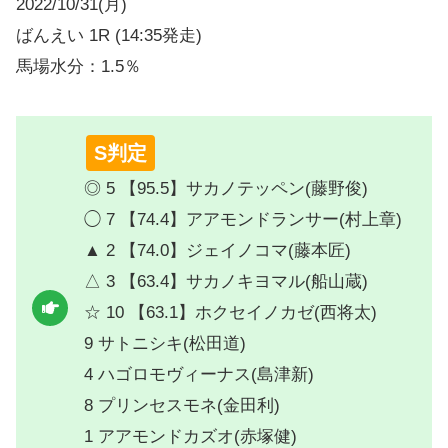
2022/10/31(月)
ばんえい 1R (14:35発走)
馬場水分：1.5％
S判定
◎ 5 【95.5】サカノテッペン(藤野俊)
◯ 7 【74.4】アアモンドランサー(村上章)
▲ 2 【74.0】ジェイノコマ(藤本匠)
△ 3 【63.4】サカノキヨマル(船山蔵)
☆ 10 【63.1】ホクセイノカゼ(西将太)
9 サトニシキ(松田道)
4 ハゴロモヴィーナス(島津新)
8 プリンセスモネ(金田利)
1 アアモンドカズオ(赤塚健)