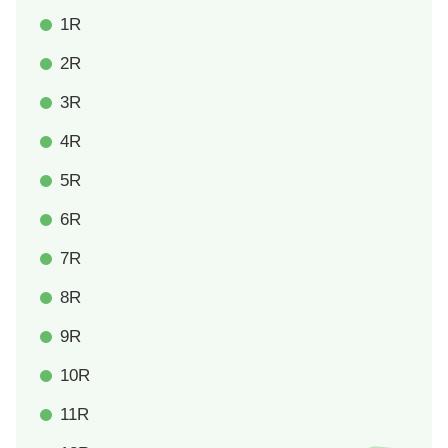
1R
2R
3R
4R
5R
6R
7R
8R
9R
10R
11R