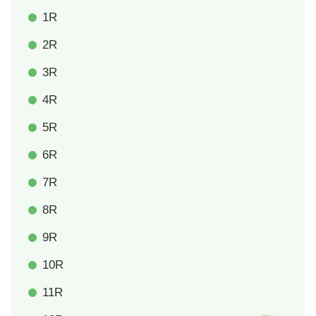
1R
2R
3R
4R
5R
6R
7R
8R
9R
10R
11R