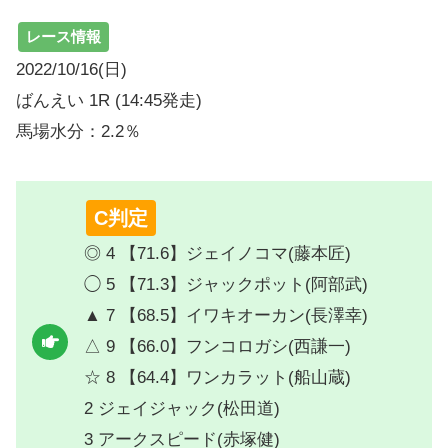
レース情報
2022/10/16(日)
ばんえい 1R (14:45発走)
馬場水分：2.2％
C判定
◎ 4 【71.6】ジェイノコマ(藤本匠)
◯ 5 【71.3】ジャックポット(阿部武)
▲ 7 【68.5】イワキオーカン(長澤幸)
△ 9 【66.0】フンコロガシ(西謙一)
☆ 8 【64.4】ワンカラット(船山蔵)
2 ジェイジャック(松田道)
3 アークスピード(赤塚健)