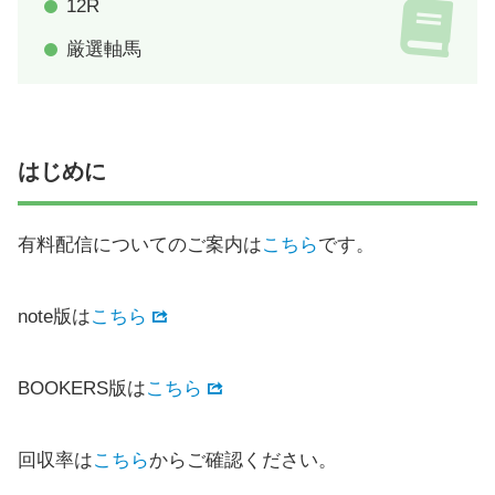
12R
厳選軸馬
はじめに
有料配信についてのご案内は
こちら
です。
note版は
こちら
BOOKERS版は
こちら
回収率は
こちら
からご確認ください。