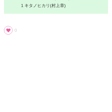
1 キタノヒカリ(村上章)
0
スポンサーリンク