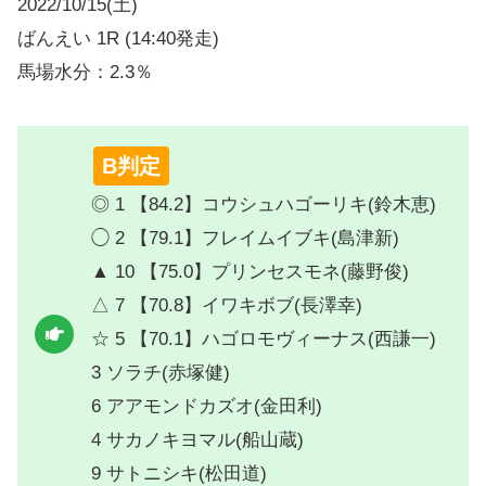
2022/10/15(土)
ばんえい 1R (14:40発走)
馬場水分：2.3％
B判定
◎ 1 【84.2】コウシュハゴーリキ(鈴木恵)
◯ 2 【79.1】フレイムイブキ(島津新)
▲ 10 【75.0】プリンセスモネ(藤野俊)
△ 7 【70.8】イワキボブ(長澤幸)
☆ 5 【70.1】ハゴロモヴィーナス(西謙一)
3 ソラチ(赤塚健)
6 アアモンドカズオ(金田利)
4 サカノキヨマル(船山蔵)
9 サトニシキ(松田道)