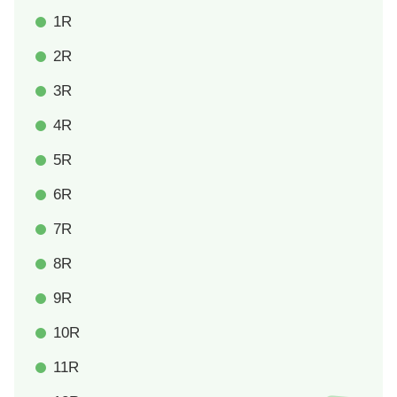
1R
2R
3R
4R
5R
6R
7R
8R
9R
10R
11R