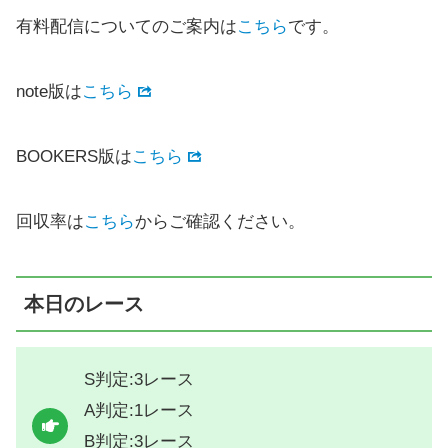
有料配信についてのご案内は
こちら
です。
note版は
こちら
BOOKERS版は
こちら
回収率は
こちら
からご確認ください。
本日のレース
S判定:3レース
A判定:1レース
B判定:3レース