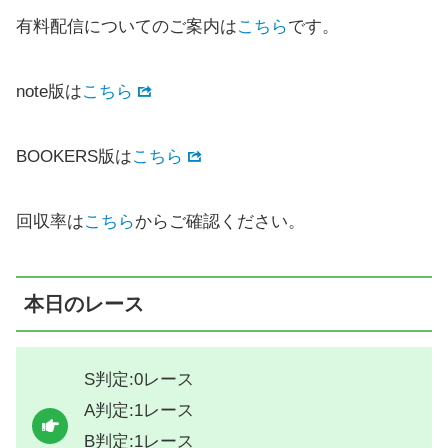
有料配信についてのご案内は
こちら
です。
note版は
こちら
BOOKERS版は
こちら
回収率は
こちら
からご確認ください。
本日のレース
S判定:0レース
A判定:1レース
B判定:1レース