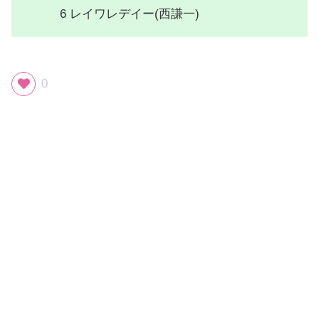
6 レイワレデイー(西謙一)
0
スポンサーリンク