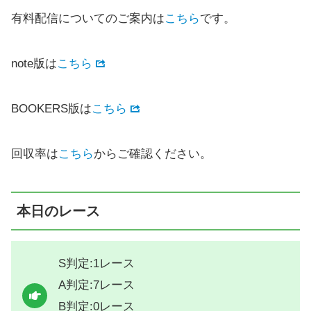
有料配信についてのご案内は
こちら
です。
note版は
こちら
BOOKERS版は
こちら
回収率は
こちら
からご確認ください。
本日のレース
S判定:1レース
A判定:7レース
B判定:0レース