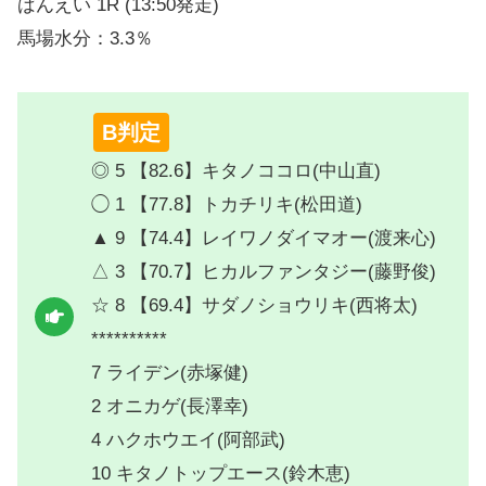
ばんえい 1R (13:50発走)
馬場水分：3.3％
B判定
◎ 5 【82.6】キタノココロ(中山直)
◯ 1 【77.8】トカチリキ(松田道)
▲ 9 【74.4】レイワノダイマオー(渡来心)
△ 3 【70.7】ヒカルファンタジー(藤野俊)
☆ 8 【69.4】サダノショウリキ(西将太)
**********
7 ライデン(赤塚健)
2 オニカゲ(長澤幸)
4 ハクホウエイ(阿部武)
10 キタノトップエース(鈴木恵)