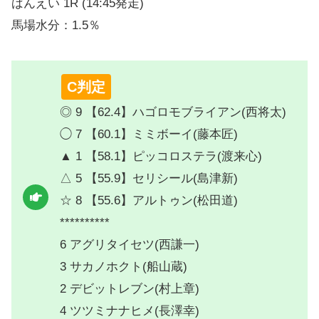
ばんえい 1R (14:45発走)
馬場水分：1.5％
C判定
◎ 9 【62.4】ハゴロモブライアン(西将太)
◯ 7 【60.1】ミミボーイ(藤本匠)
▲ 1 【58.1】ピッコロステラ(渡来心)
△ 5 【55.9】セリシール(島津新)
☆ 8 【55.6】アルトゥン(松田道)
**********
6 アグリタイセツ(西謙一)
3 サカノホクト(船山蔵)
2 デビットレブン(村上章)
4 ツツミナナヒメ(長澤幸)