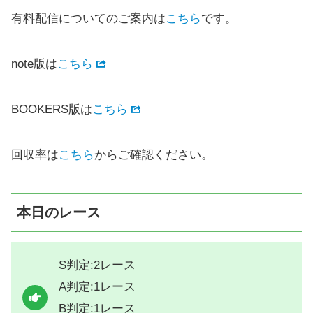
有料配信についてのご案内は
こちら
です。
note版は
こちら
BOOKERS版は
こちら
回収率は
こちら
からご確認ください。
本日のレース
S判定:2レース
A判定:1レース
B判定:1レース