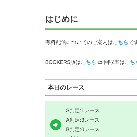
はじめに
有料配信についてのご案内は
こちら
で
BOOKERS版は
こちら
回収率は
こち
本日のレース
S判定:1レース
A判定:3レース
B判定:0レース