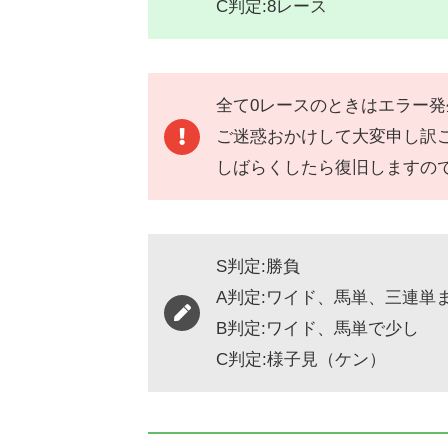
C判定:8レース
全て0レースのときはエラー
ご迷惑おかけして大変申し訳
しばらくしたら復旧しますの
S判定:勝負
A判定:ワイド、馬単、三連単
B判定:ワイド、馬単で少し
C判定:様子見（ケン）