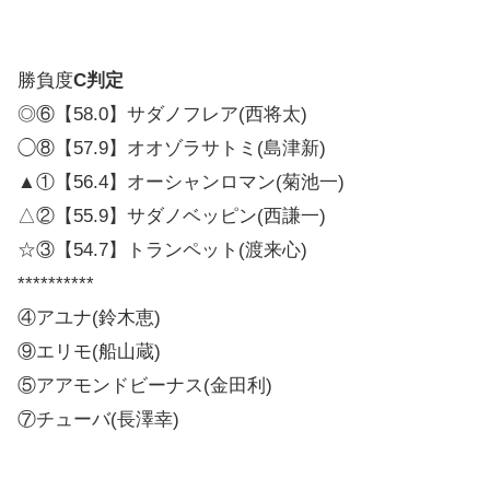
勝負度
C判定
◎⑥【58.0】サダノフレア(西将太)
◯⑧【57.9】オオゾラサトミ(島津新)
▲①【56.4】オーシャンロマン(菊池一)
△②【55.9】サダノベッピン(西謙一)
☆③【54.7】トランペット(渡来心)
**********
④アユナ(鈴木恵)
⑨エリモ(船山蔵)
⑤アアモンドビーナス(金田利)
⑦チューバ(長澤幸)