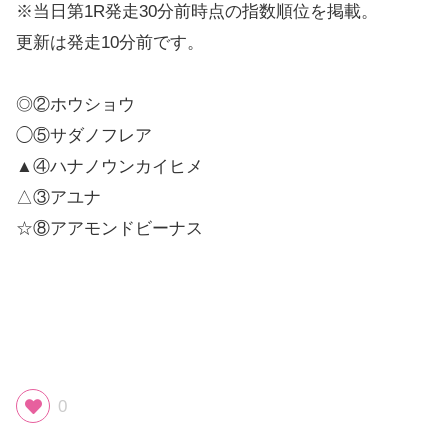
※当日第1R発走30分前時点の指数順位を掲載。
更新は発走10分前です。
◎②ホウショウ
◯⑤サダノフレア
▲④ハナノウンカイヒメ
△③アユナ
☆⑧アアモンドビーナス
0