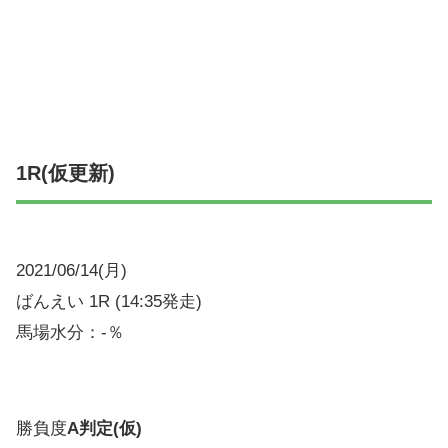
1R(仮更新)
2021/06/14(月)
ばんえい 1R (14:35発走)
馬場水分：-％
勝負度
A判定(仮)