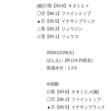
[厳]◎⑥【93.6】キタミヒメ
◯⑦【86.1】ファイントップ
▲①【85.5】イナサンブラック
△⑨【85.3】リュウジン
☆③【85.1】リュウコ
2020/12/29(火)
ばんえい 2R (14:25発走)
馬場水分：1.2％
AI指数
◎⑥【93.6】キタミヒメ[厳]
◯⑦【86.1】ファイントップ
▲①【85.5】イナサンブラック