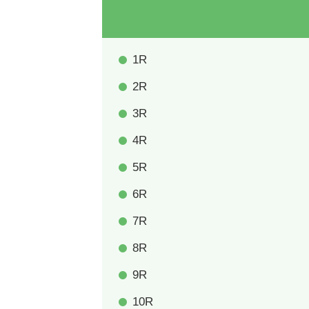
1R
2R
3R
4R
5R
6R
7R
8R
9R
10R