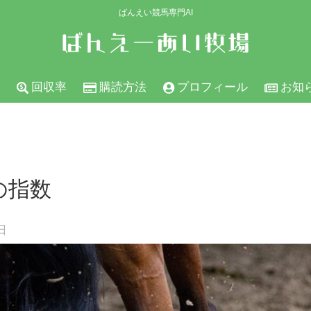
ばんえい競馬専門AI
回収率
購読方法
プロフィール
お知
)の指数
日