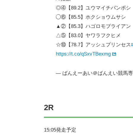
◎④【89.2】ユウマイチバンボシ
◯⑥【85.5】ホクショウムサシ
▲②【85.3】ハゴロモブライアン
△⑤【83.0】ヤワラフクヒメ
☆⑩【78.7】アッシュプリンセス
https://t.co/qSxvTBexmg
— ばんえーあい＠ばんえい競馬専門AI 
2R
15:05発走予定