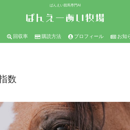
ばんえい競馬専門AI
回収率
購読方法
プロフィール
お知
の指数