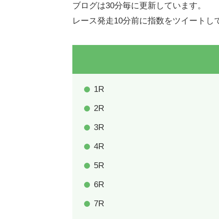
ブログは30分毎に更新しています。
レース発走10分前に指数をツイートし
1R
2R
3R
4R
5R
6R
7R