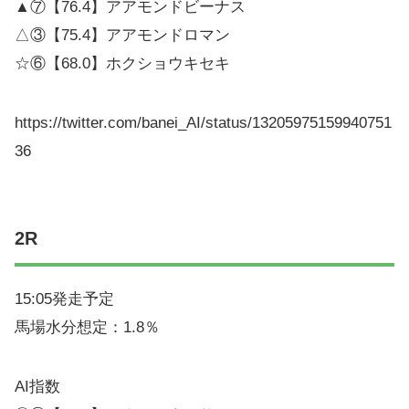
▲⑦【76.4】アアモンドビーナス
△③【75.4】アアモンドロマン
☆⑥【68.0】ホクショウキセキ
https://twitter.com/banei_AI/status/13205975159940751
36
2R
15:05発走予定
馬場水分想定：1.8％
AI指数