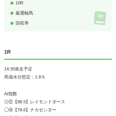
10R
厳選軸馬
回収率
1R
14:35発走予定
馬場水分想定：1.8％
AI指数
◎②【88.5】レイモンドダース
◯④【78.6】ナカゼンダー