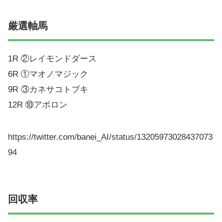
厳選軸馬
1R ②レイモンドダース
6R ①マオノマジック
9R ③カネサコトブキ
12R ⑩アポロン
https://twitter.com/banei_AI/status/13205973028437073
94
回収率