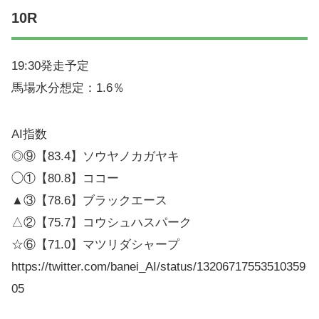
10R
19:30発走予定
馬場水分想定：1.6％
AI指数
◎⑨【83.4】ソウヤノカガヤキ
◯①【80.8】ココー
▲③【78.6】ブラックエース
△②【75.7】コウシュハスパーク
☆⑥【71.0】マツリダシャープ
https://twitter.com/banei_AI/status/13206717553510359
05