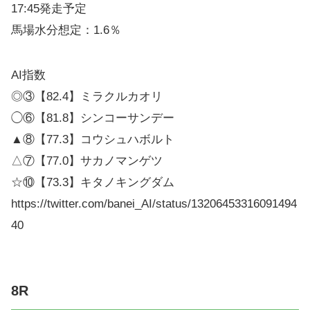
17:45発走予定
馬場水分想定：1.6％
AI指数
◎③【82.4】ミラクルカオリ
◯⑥【81.8】シンコーサンデー
▲⑧【77.3】コウシュハボルト
△⑦【77.0】サカノマンゲツ
☆⑩【73.3】キタノキングダム
https://twitter.com/banei_AI/status/13206453316091494
40
8R