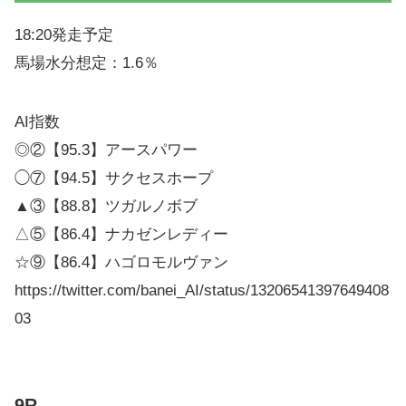
18:20発走予定
馬場水分想定：1.6％
AI指数
◎②【95.3】アースパワー
◯⑦【94.5】サクセスホープ
▲③【88.8】ツガルノボブ
△⑤【86.4】ナカゼンレディー
☆⑨【86.4】ハゴロモルヴァン
https://twitter.com/banei_AI/status/13206541397649408
03
9R