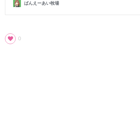
0
スポンサーリンク