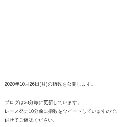
2020年10月26日(月)の指数を公開します。
ブログは30分毎に更新しています。
レース発走10分前に指数をツイートしていますので、
併せてご確認ください。