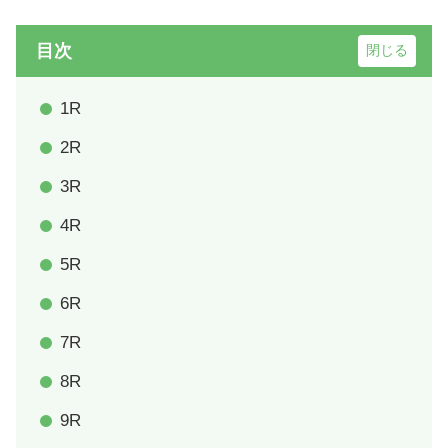
目次
1R
2R
3R
4R
5R
6R
7R
8R
9R