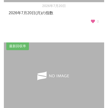
2026年7月20日
2026年7月20日(月)の指数
0
最新回収率