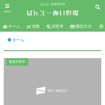
ばんえい競馬専門AI
MENU
ホーム
指数
回収率
購読方法
ホーム
最新回収率