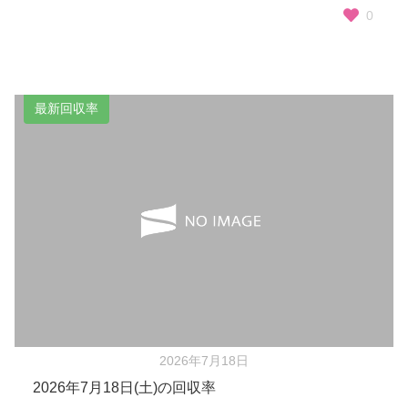
0
最新回収率
2026年7月18日
2026年7月18日(土)の回収率