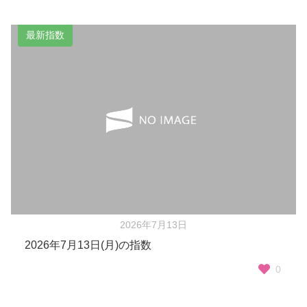
最新指数
2026年7月13日
2026年7月13日(月)の指数
0